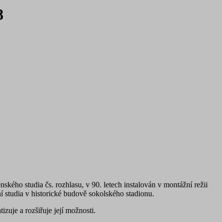
8
ského studia čs. rozhlasu, v 90. letech instalován v montážní režii
í studia v historické budově sokolského stadionu.
zuje a rozšiřuje její možnosti.