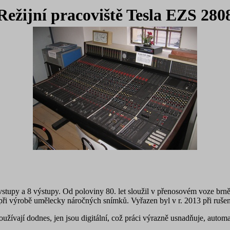
Režijní pracoviště Tesla EZS 280
stupy a 8 výstupy. Od poloviny 80. let sloužil v přenosovém voze brněn
 při výrobě umělecky náročných snímků. Vyřazen byl v r. 2013 při rušen
žívají dodnes, jen jsou digitální, což práci výrazně usnadňuje, automati